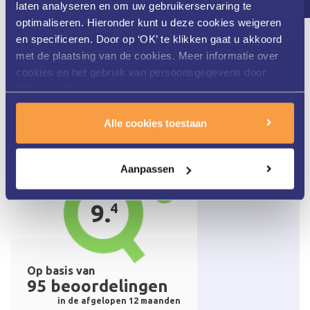
laten analyseren en om uw gebruikerservaring te
de tijd die ervoor genomen
optimaliseren. Hieronder kunt u deze cookies weigeren
en specificeren. Door op ‘OK’ te klikken gaat u akkoord
wordt.
met de plaatsing van de cookies. Meer informatie over
cookies en het gebruik van persoonsgegevens door
Helon vindt u
hier
.
Alle cookies toestaan
Aanpassen