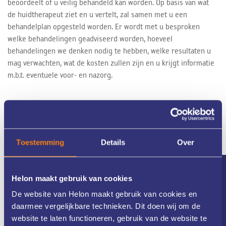
beoordeelt of u veilig behandeld kan worden. Op basis van wat
de huidtherapeut ziet en u vertelt, zal samen met u een
behandelplan opgesteld worden. Er wordt met u besproken
welke behandelingen geadviseerd worden, hoeveel
behandelingen we denken nodig te hebben, welke resultaten u
mag verwachten, wat de kosten zullen zijn en u krijgt informatie
m.b.t. eventuele voor- en nazorg.
Toestemming
Details
Over
Erg vriendelijke
huidtherapeuten die goed
Nieuwsbrief
Helon maakt gebruik van cookies
uitleg geven. Ik voel me
De website van Helon maakt gebruik van cookies en
daarmee vergelijkbare technieken. Dit doen wij om de
serieus genomen, ook door
website te laten functioneren, gebruik van de website te