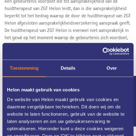
een gebeurtenis voordoet die tot aansprakelijkheid van de
huidtherapeut van ZGT Helon leidt, dan is die aansprakelijkheid
beperkt tot het bedrag waarop de door de huidtherapeut van ZGT
Helon afgesloten aansprakelijkheidsverzekering aanspraak geeft.
De huidtherapeut van ZGT Helon is evenwel niet aansprakelijk in
het geval op het moment waarop de gebeurtenis zich voordoet,
de cliënt in gebreke is met de nakoming van enige verplichting
jegens de huidtherapeut van ZGT Helon.
Producten retourneren
Toestemming
Details
Over
Wanneer u een product aanschaft bij ZGT Helon, wordt een
koopovereenkomst gesloten. Nu kan het voorkomen dat u het
Nieuwsbrief
Helon maakt gebruik van cookies
verkeerde product heeft gekocht, of u zich bedenkt. Hieronder
De website van Helon maakt gebruik van cookies en
leggen we uit hoe wij daarmee omgaan.
daarmee vergelijkbare technieken. Dit doen wij om de
website te laten functioneren, gebruik van de website te
Geen bedenktijd bij aankoop in praktijk:
laten analyseren en om uw gebruikerservaring te
Wanneer u een product bij ons in de praktijk koopt, heeft u
optimaliseren. Hieronder kunt u deze cookies weigeren
geen wettelijke bedenktijd. Wij zijn dan dus niet verplicht om
en specificeren. Door op ‘OK’ te klikken gaat u akkoord
uw product te ruilen of geld terug te geven.