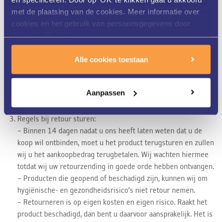
met de plaatsing van de cookies. Meer informatie over
Bedenktijd via internet of telefoon:
cookies en het gebruik van persoonsgegevens door
Een aankoop via internet of telefoon wordt ook wel koop op
Helon vindt u
afstand genoemd waarbij een wettelijke bedenktijd van 14
hier
.
dagen geldt. Binnen deze termijn kunt u laten weten dat u het
product wilt retourneren en u krijgt dan binnen 14 dagen uw
Alle cookies toestaan
geld terug, ook eventueel door u gemaakte bezorgkosten. De
koopovereenkomst wordt dan ontbonden. De bedenktijd start
Aanpassen
op de dag dat uw bestelling wordt bezorgd op het adres dat u
heeft opgegeven.
Regels bij retour sturen:
– Binnen 14 dagen nadat u ons heeft laten weten dat u de
koop wil ontbinden, moet u het product terugsturen en zullen
wij u het aankoopbedrag terugbetalen. Wij wachten hiermee
totdat wij uw retourzending in goede orde hebben ontvangen.
– Producten die geopend of beschadigd zijn, kunnen wij om
hygiënische- en gezondheidsrisico’s niet retour nemen.
– Retourneren is op eigen kosten en eigen risico. Raakt het
product beschadigd, dan bent u daarvoor aansprakelijk. Het is