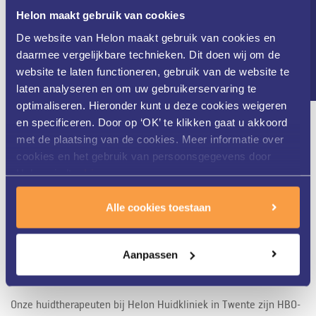
Nieuwsbrief
Helon maakt gebruik van cookies
De website van Helon maakt gebruik van cookies en
daarmee vergelijkbare technieken. Dit doen wij om de
Helon Huidkliniek in Twente is al meer dan 25 jaar
website te laten functioneren, gebruik van de website te
gespecialiseerd in zowel medische als cosmetische huid- en
laten analyseren en om uw gebruikerservaring te
laserbehandelingen. Ons gedreven team van huidtherapeuten
optimaliseren. Hieronder kunt u deze cookies weigeren
werkt nauw samen met de dermatologen van ZGT. Dit alles staat
en specificeren. Door op ‘OK’ te klikken gaat u akkoord
garant voor een zeer uitgebreide kennis van uw huid en de
met de plaatsing van de cookies. Meer informatie over
optimale behandeling.
cookies en het gebruik van persoonsgegevens door
Helon vindt u
hier
.
Alle cookies toestaan
Gekwalificeerd personeel
Aanpassen
Onze huidtherapeuten bij Helon Huidkliniek in Twente zijn HBO-