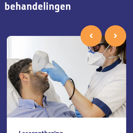
behandelingen
hiervan is dat donshaartjes omgezet worden in dikke haren.
Hirsutisme door syndroom van Cushing: bij het syndroom van
Cushing produceren de bijnieren te veel cortisol. Er zijn
meerdere oorzaken voor een te hoge productie van cortisol.
Door een te hoog cortisol gehalte in je lichaam kunnen
klachten optreden als overbeharing, een opgeblazen gezicht,
ophoping van vetweefsel rond de taille, osteoporose, verlies
van spiermassa, menstruatiestoornissen,
acne
en
striae
.
Hirsutisme door overige oorzaken: bepaalde medicatie zoals
zwangerschapshormonen, schildklierhormonen en steroïden
kunnen deze overbeharing veroorzaken. Ook het stoppen met
het gebruik van de anticonceptiepil kan overbeharing tot
gevolg hebben.
Hirsutisme behandeling
Bij Helon willen wij graag helpen om deze vorm van
overbeharing te verminderen. De behandeling is niet voor
iedereen hetzelfde en hangt af van verschillende factoren.