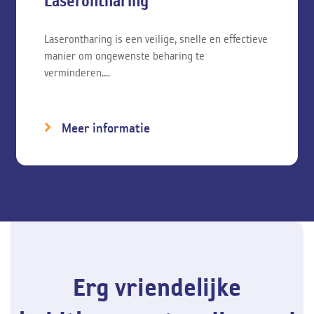
Laserontharing
Tijdens een intakegesprek onderzoeken we de haren en stellen
een persoonlijk behandelplan op waarin rekening wordt
gehouden met uw wensen. Wij bieden de volgende
Laserontharing is een veilige, snelle en effectieve
behandelingen aan:
manier om ongewenste beharing te
verminderen....
Laserontharing
Elektrische epilatie
Meer informatie
Erg vriendelijke