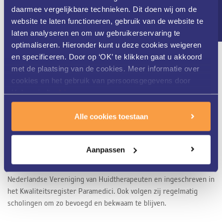
Nieuwsbrief
gespecialiseerd in zowel medische als cosmetische huid- en
daarmee vergelijkbare technieken. Dit doen wij om de
laserbehandelingen. Ons gedreven team van huidtherapeuten
website te laten functioneren, gebruik van de website te
werkt nauw samen met de dermatologen van ZGT. Dit alles staat
laten analyseren en om uw gebruikerservaring te
garant voor een zeer uitgebreide kennis van uw huid en de
optimaliseren. Hieronder kunt u deze cookies weigeren
optimale behandeling.
en specificeren. Door op ‘OK’ te klikken gaat u akkoord
met de plaatsing van de cookies. Meer informatie over
cookies en het gebruik van persoonsgegevens door
Helon vindt u
hier
.
Gekwalificeerd personeel
Alle cookies toestaan
Aanpassen
Onze huidtherapeuten bij Helon Huidkliniek in Twente zijn HBO-
opgeleid, vallen onder de kwaliteitswet BIG, zijn lid van de
Nederlandse Vereniging van Huidtherapeuten en ingeschreven in
het Kwaliteitsregister Paramedici. Ook volgen zij regelmatig
scholingen om zo bevoegd en bekwaam te blijven.