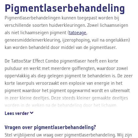
Pigmentlaserbehandeling
Pigmentlaserbehandelingen kunnen toegepast worden bij
verschillende soorten huidverkleuringen. Zowel lichaamseigen
als niet lichaamseigen pigment (
tatoeage
,
geneesmiddelenverkleuring, ijzerophoping, vuil na ongelukken)
kan worden behandeld door middel van de pigmentlaser.
De TattooStar Effect Combo pigmentlaser heeft een korte
pulsduur en werkt met meerdere golflengten, waardoor zowel
oppervlakkig als diep gelegen pigment te behandelen is. De zeer
korte laserpuls veroorzaakt een explosie van energie in het
pigment waardoor het pigment opgewarmd wordt en uiteenvalt
in zeer kleine deeltjes. Deze steeds kleiner gemaakte deeltjes
worden in de weken na de behandeling door het lichaam
opgeruimd waardoor de verkleuring zal verminderen.
Lees verder
De intake
Vragen over pigmentlaserbehandeling?
Stel vrijblijvend uw vraag over pigmentlaserbehandeling. Wij zijn