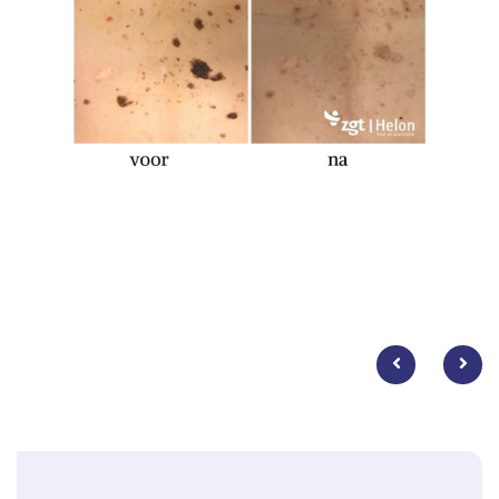
of oplossingen.
Resultaat
Huidverkleuringen zullen doorgaans geheel verdwijnen of
vervagen. Er kan uiteraard geen garantie worden gegeven dat de
pigmentvlek of tatoeage geheel zal verdwijnen. Sommige
donkere vlekken reageren niet of alleen gedeeltelijk, zelfs na
meerdere behandelingen. Belangrijk is daarom om factoren die
de terugkeer van de overmatige pigmentatie te bevorderen
(zoals zonblootstelling) te vermijden, zelfs wanneer de vlekken
aanvankelijk verdwenen zijn.
Voor de behandeling
Het is van belang dat uw huid niet zongebruind is. Vermijd
zonblootstelling van het te behandelen gebied, door zowel de
zon als zonnebank. Wij adviseren dit vanaf 6 weken voor de
behandeling, gedurende het hele behandeltraject en tot 6 weken
na de laatste behandeling. Gebruik daarnaast dagelijks,