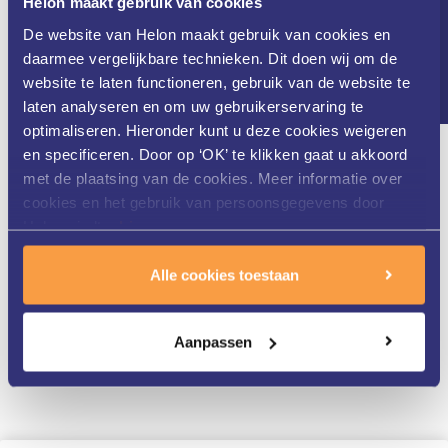
Nieuwsbrief
Helon maakt gebruik van cookies
Poikiloderma van Civatte
De website van Helon maakt gebruik van cookies en
Permanente make-up verwijderen
daarmee vergelijkbare technieken. Dit doen wij om de
website te laten functioneren, gebruik van de website te
laten analyseren en om uw gebruikerservaring te
optimaliseren. Hieronder kunt u deze cookies weigeren
Veelgestelde vragen
en specificeren. Door op ‘OK’ te klikken gaat u akkoord
met de plaatsing van de cookies. Meer informatie over
cookies en het gebruik van persoonsgegevens door
Waarom krijg ik pigmentvlekken terwijl ik niet vaak in
Helon vindt u
hier
.
de zon kom?
Alle cookies toestaan
Kan ik meerdere pigmentvlekken tegelijk laten
behandelen?
Aanpassen