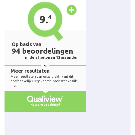
Daarom wordt de behandelde plek na de behandeling goed
gekoeld. Het gevoel is te vergelijken met zonverbranding en kan
bij behandeling van een groter gebied enkele uren tot enkele
dagen aanhouden. In enkele gevallen kan de behandeling zo
intensief zijn dat er onmiddellijk kleine puntbloedinkjes
optreden. Deze bloedinkjes zijn onschuldig en genezen snel.
Soms ontstaan er, meestal kleine, blaren met helder
weefselvocht op de behandelde huid. Deze blaren zullen vanzelf
indrogen en een korstje vormen. Het is beter om ze niet door te
prikken. Tijdens de herstelfase kan ook wat jeuk en irritatie
optreden. Het is erg belangrijk niet te krabben omdat dit het
herstel vertraagt en de huid mogelijk beschadigt. Wanneer u erg
veel ongemak ervaart, neem dan gerust contact op voor advies
over een kalmerende crème. Houdt u er na de behandeling
verder rekening mee dat de huid nog wekenlang extra gevoelig
is voor zonlicht. Vandaar ook het advies tot 6 weken na de
behandeling zon en zonnebank te vermijden en de huid te
beschermen met een zonnebrandcrème met SPF30 of SPF50.