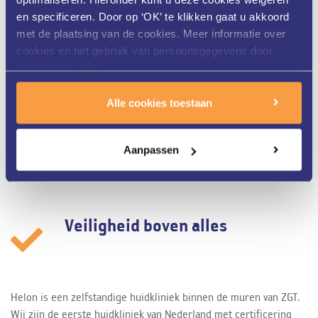
en specificeren. Door op ‘OK’ te klikken gaat u akkoord
Gekwalificeerd personeel
met de plaatsing van de cookies. Meer informatie over
cookies en het gebruik van persoonsgegevens door
Helon vindt u
hier
.
Onze huidtherapeuten bij Helon Huidkliniek in Twente zijn HBO-
Alle cookies toestaan
opgeleid, vallen onder de kwaliteitswet BIG, zijn lid van de
Nederlandse Vereniging van Huidtherapeuten en ingeschreven in
het Kwaliteitsregister Paramedici. Ook volgen zij regelmatig
Aanpassen
scholingen om zo bevoegd en bekwaam te blijven.
Veiligheid boven alles
Helon is een zelfstandige huidkliniek binnen de muren van ZGT.
Wij zijn de eerste huidkliniek van Nederland met certificering