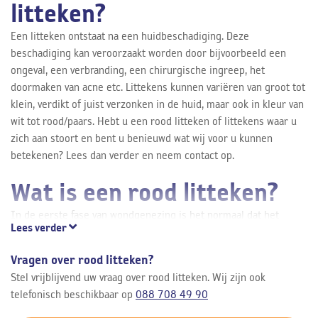
litteken?
Een litteken ontstaat na een huidbeschadiging. Deze
beschadiging kan veroorzaakt worden door bijvoorbeeld een
ongeval, een verbranding, een chirurgische ingreep, het
doormaken van acne etc. Littekens kunnen variëren van groot tot
klein, verdikt of juist verzonken in de huid, maar ook in kleur van
wit tot rood/paars. Hebt u een rood litteken of littekens waar u
zich aan stoort en bent u benieuwd wat wij voor u kunnen
betekenen? Lees dan verder en neem contact op.
Wat is een rood litteken?
In de eerste fase van wondgenezing is het normaal dat het
Lees verder
litteken roder is dan omliggende huid. Wij spreken van een rood
litteken wanneer de kleur van het litteken na het
Vragen over rood litteken?
genezingsproces nog altijd rood is. Rode littekens geven soms
Stel vrijblijvend uw vraag over rood litteken. Wij zijn ook
meer jeuk- en/of pijnklachten. Wanneer het litteken rood blijft of
telefonisch beschikbaar op
088 708 49 90
zelfs vuriger van kleur wordt kan het wenselijk zijn dit te
behandelen.