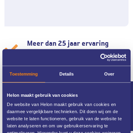
Meer dan 25 jaar ervaring
Helon Huidkliniek in Twente is al meer dan 25 jaar
Toestemming
Details
Over
gespecialiseerd in zowel medische als cosmetische huid- en
laserbehandelingen. Ons gedreven team van huidtherapeuten
Nieuwsbrief
werkt nauw samen met de dermatologen van ZGT. Dit alles staat
Helon maakt gebruik van cookies
garant voor een zeer uitgebreide kennis van uw huid en de
De website van Helon maakt gebruik van cookies en
optimale behandeling.
daarmee vergelijkbare technieken. Dit doen wij om de
website te laten functioneren, gebruik van de website te
laten analyseren en om uw gebruikerservaring te
optimaliseren. Hieronder kunt u deze cookies weigeren