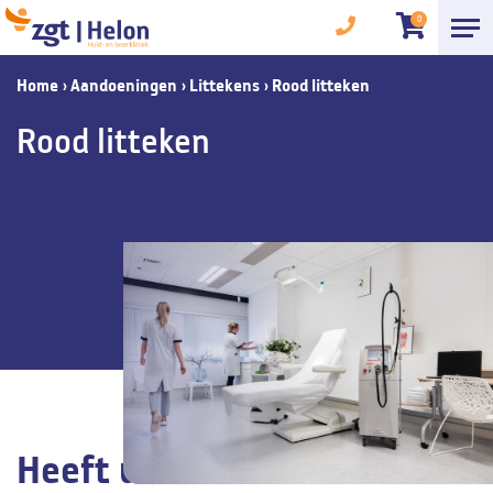
0
Home
›
Aandoeningen
›
Littekens
›
Rood litteken
Rood litteken
Heeft u last van een rood