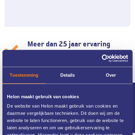
Meer dan 25 jaar ervaring
Helon Huidkliniek in Twente is al meer dan 25 jaar
Toestemming
Details
Over
gespecialiseerd in zowel medische als cosmetische huid- en
laserbehandelingen. Ons gedreven team van huidtherapeuten
Nieuwsbrief
werkt nauw samen met de dermatologen van ZGT. Dit alles staat
Helon maakt gebruik van cookies
garant voor een zeer uitgebreide kennis van uw huid en de
De website van Helon maakt gebruik van cookies en
optimale behandeling.
daarmee vergelijkbare technieken. Dit doen wij om de
website te laten functioneren, gebruik van de website te
laten analyseren en om uw gebruikerservaring te
optimaliseren. Hieronder kunt u deze cookies weigeren