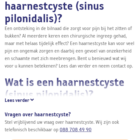
haarnestcyste (sinus
pilonidalis)?
Een ontsteking in de bilnaad die zorgt voor pijn bij het zitten of
bukken? Al meerdere keren een chirurgische ingreep gehad,
maar met helaas tijdelijk effect? Een haarnestcyste kan voor veel
pijn en ongemak zorgen en daarbij een gevoel van onzekerheid
en schaamte met zich meebrengen. Bent u benieuwd wat wij
voor u kunnen betekenen? Lees dan verder en neem contact op.
Wat is een haarnestcyste
(sinus pilonidalis)?
Lees verder
Een haarnestcyste, ook wel “sinus pilonidalis” of “perianale
fistel” genoemd, is een veelvoorkomende aandoening die vaak
Vragen over haarnestcyste?
gezien wordt bij jonge mannen onder de 40 jaar. Het betreft een
Stel vrijblijvend uw vraag over haarnestcyste. Wij zijn ook
holte onder de huid van een huidplooi (meestal de bilspleet) die
telefonisch beschikbaar op
088 708 49 90
veroorzaakt wordt door ingegroeide haren. Wanneer een