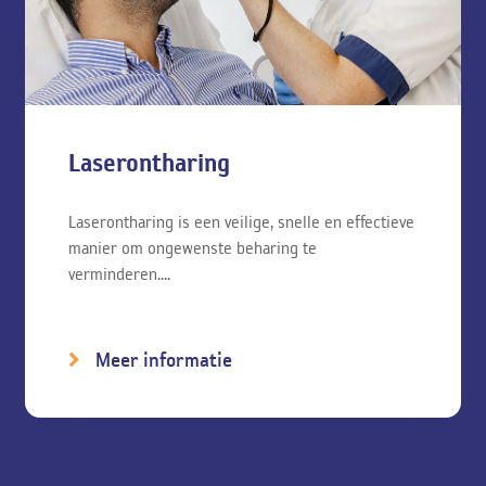
gesloten is. De behandeling is niet voor iedereen hetzelfde en
hangt af van de oorzaak en andere factoren. Tijdens een
intakegesprek onderzoeken we de huid en haren en stellen een
persoonlijk behandelplan op waarin rekening wordt gehouden
met uw wensen. Wij bieden de volgende behandelingen voor een
haarnestcyste:
Laserontharing
Laserontharing
Laserontharing is een veilige, snelle en effectieve
manier om ongewenste beharing te
verminderen....
Meer informatie