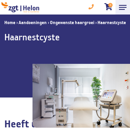
0
Home
›
Aandoeningen
›
Ongewenste haargroei
›
Haarnestcyste
Haarnestcyste
Heeft u last van een