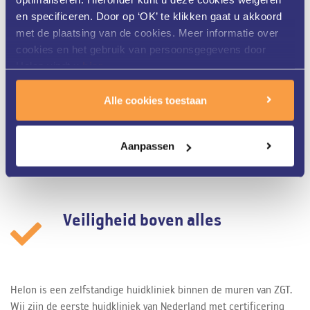
en specificeren. Door op ‘OK’ te klikken gaat u akkoord
Gekwalificeerd personeel
met de plaatsing van de cookies. Meer informatie over
cookies en het gebruik van persoonsgegevens door
Helon vindt u
hier
.
Onze huidtherapeuten bij Helon Huidkliniek in Twente zijn HBO-
Alle cookies toestaan
opgeleid, vallen onder de kwaliteitswet BIG, zijn lid van de
Nederlandse Vereniging van Huidtherapeuten en ingeschreven in
het Kwaliteitsregister Paramedici. Ook volgen zij regelmatig
Aanpassen
scholingen om zo bevoegd en bekwaam te blijven.
Veiligheid boven alles
Helon is een zelfstandige huidkliniek binnen de muren van ZGT.
Wij zijn de eerste huidkliniek van Nederland met certificering