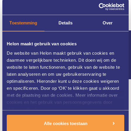
Toestemming
Details
Over
Nieuwsbrief
Helon maakt gebruik van cookies
De website van Helon maakt gebruik van cookies en
daarmee vergelijkbare technieken. Dit doen wij om de
Meer dan 25 jaar ervaring
website te laten functioneren, gebruik van de website te
laten analyseren en om uw gebruikerservaring te
optimaliseren. Hieronder kunt u deze cookies weigeren
en specificeren. Door op ‘OK’ te klikken gaat u akkoord
met de plaatsing van de cookies. Meer informatie over
Helon Huidkliniek in Twente is al meer dan 25 jaar
cookies en het gebruik van persoonsgegevens door
gespecialiseerd in zowel medische als cosmetische huid- en
Helon vindt u
hier
.
laserbehandelingen. Ons gedreven team van huidtherapeuten
werkt nauw samen met de dermatologen van ZGT. Dit alles staat
Alle cookies toestaan
garant voor een zeer uitgebreide kennis van uw huid en de
optimale behandeling.