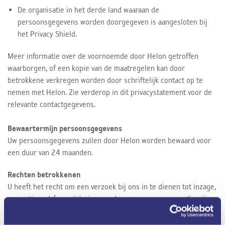
De organisatie in het derde land waaraan de
persoonsgegevens worden doorgegeven is aangesloten bij
het Privacy Shield.
Meer informatie over de voornoemde door Helon getroffen
waarborgen, of een kopie van de maatregelen kan door
betrokkene verkregen worden door schriftelijk contact op te
nemen met Helon. Zie verderop in dit privacystatement voor de
relevante contactgegevens.
Bewaartermijn persoonsgegevens
Uw persoonsgegevens zullen door Helon worden bewaard voor
een duur van 24 maanden.
Rechten betrokkenen
U heeft het recht om een verzoek bij ons in te dienen tot inzage,
correctie en/of verwijdering van de persoonsgegevens die wij
van u verwerken. Hiernaast heeft u het recht om ons te
verzoeken de verwerking van uw persoonsgegevens te beperken