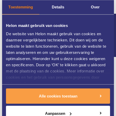
en om bezwaar te maken tegen de verwerking van uw
Toestemming
Details
Over
persoonsgegevens.
Als betrokkene heeft u ook het recht Helon te verzoeken de
Nieuwsbrief
Helon maakt gebruik van cookies
persoonsgegevens die u zelf aan Helon verstrekt heeft in een
De website van Helon maakt gebruik van cookies en
gestructureerde, gangbare en machineleesbare vorm terug te
daarmee vergelijkbare technieken. Dit doen wij om de
krijgen, zodat u deze persoonsgegevens indien gewenst aan een
website te laten functioneren, gebruik van de website te
andere verwerkingsverantwoordelijke kunt verstrekken.
laten analyseren en om uw gebruikerservaring te
optimaliseren. Hieronder kunt u deze cookies weigeren
Contactgegevens
en specificeren. Door op ‘OK’ te klikken gaat u akkoord
met de plaatsing van de cookies. Meer informatie over
Voor vragen over dit privacy statement en de verwerkingen die
cookies en het gebruik van persoonsgegevens door
Helon doet kunt u contact opnemen via onderstaande gegevens.
Helon vindt u
hier
.
Helon Huid- en Laserkliniek Oost Nederland
Alle cookies toestaan
Geerdinksweg 139-53
7555 DL Hengelo
Aanpassen