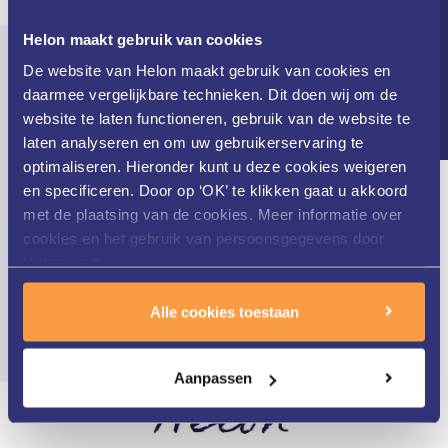
Nieuwsbrief
Helon maakt gebruik van cookies
De website van Helon maakt gebruik van cookies en
daarmee vergelijkbare technieken. Dit doen wij om de
Persoonlijke aandacht
website te laten functioneren, gebruik van de website te
laten analyseren en om uw gebruikerservaring te
optimaliseren. Hieronder kunt u deze cookies weigeren
Wij nemen de tijd voor u en uw huid.
en specificeren. Door op ‘OK’ te klikken gaat u akkoord
met de plaatsing van de cookies. Meer informatie over
cookies en het gebruik van persoonsgegevens door
Helon vindt u
hier
.
Alle cookies toestaan
Aanpassen