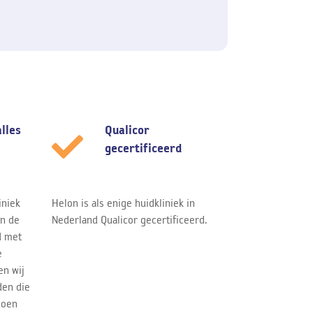
alles
Qualicor
gecertificeerd
iniek
Helon is als enige huidkliniek in
jn de
Nederland Qualicor gecertificeerd.
d met
e
en wij
den die
doen