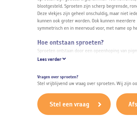
blootgesteld. Sproeten zijn scherp begrensde, rond
Deze vlekjes zijn geheel onschuldig, maar niet ied
kunnen ook groter worden. Ook kunnen meerdere k
symmetrisch en in meervoud voor, met name op he
Hoe ontstaan sproeten?
Sproeten ontstaan door een opeenhoping van pigm
pigment af. Of iemand sproeten krijgt hangt af van 
Lees verder
aan zonlicht. Met name mensen met lichte huidtyp
sproetjes. Zomersproeten worden doorgaans in de wi
Vragen over sproeten?
moedervlekken en kunnen niet kwaadaardig worden. 
Stel vrijblijvend uw vraag over sproeten. Wij zijn 
zonlicht in aanraking komt door buiten spelen of s
mogelijk wilt voorkomen is het van belang uw hui
Stel een vraag
Af
Behandeling van sproeten
Bij Helon willen wij u graag helpen om uw sproete
hetzelfde en hangt af van de oorzaak en andere fa
persoonlijk behandelplan op waarin rekening wor