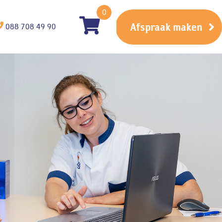
0
Afspraak maken
088 708 49 90
ten