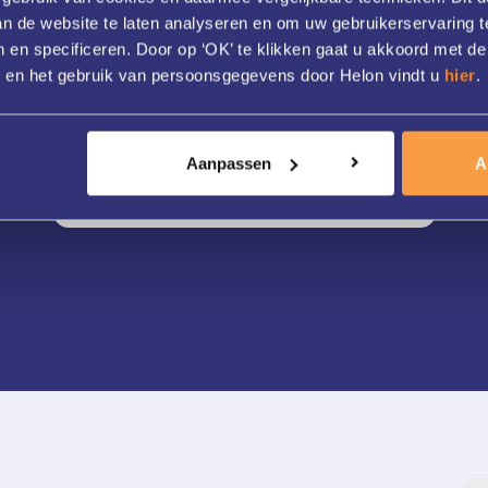
van de website te laten analyseren en om uw gebruikerservaring t
De huidverbeterende producten van ZO
 en specificeren. Door op ‘OK’ te klikken gaat u akkoord met de
Skin Health (by dr. Zein Obagi) stimuleren
s en het gebruik van persoonsgegevens door Helon vindt u
hier
.
de huidcellen en...
Aanpassen
A
Meer informatie