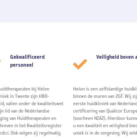
Gekwalificeerd
Veiligheid boven 
personeel
uidtherapeuten bij Helon
Helon is een zelfstandige huidkl
iniek in Twente zijn HBO-
binnen de muren van ZGT. Wij zi
id, vallen onder de kwaliteitswet
eerste huidkliniek van Nederlan
ijn lid van de Nederlandse
certificering van Qualicor Europ
ging van Huidtherapeuten en
(voorheen NIAZ). Hierdoor kunn
hreven in het Kwaliteitsregister
u een kwaliteit en veiligheid bie
dici. Ook volgen zij regelmatig
uniek is in de omgeving. Wij vol