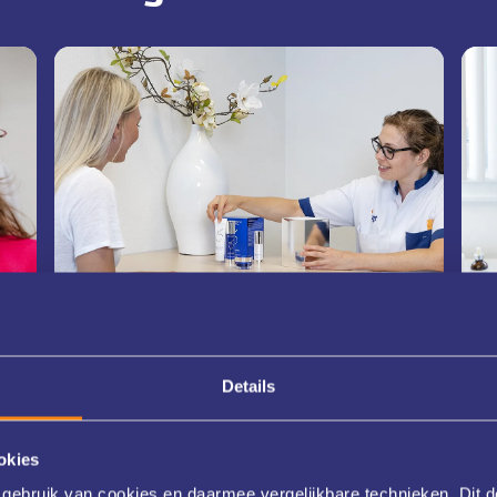
Details
ZO Skin Health
huidverbeterende
okies
producten
gebruik van cookies en daarmee vergelijkbare technieken. Dit d