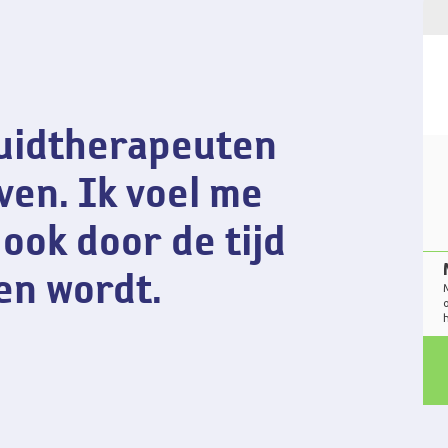
aring
huidtherapeuten
ven. Ik voel me
ook door de tijd
en wordt.