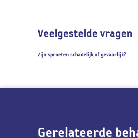
sproeten aan:
Pigmentlaserbehandeling
Huidverbeterende producten van ZO Skin Health
Veelgestelde vragen
Peelings
Camouflagetherapie
Zijn sproeten schadelijk of gevaarlijk?
Gerelateerde beh