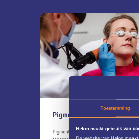
Toestemming
e
Pigmentlaserbehandeling
Helon maakt gebruik van co
elijke
Pigmentlaserbehandelingen kunnen
De website van Helon maakt 