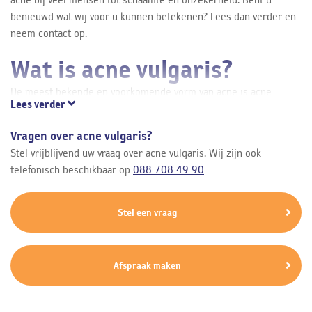
benieuwd wat wij voor u kunnen betekenen? Lees dan verder en
neem contact op.
Wat is acne vulgaris?
De meest bekende en voorkomende vorm van acne is acne
Lees verder
vulgaris. Het is een ontsteking van de talgklieren die meestal in
de puberteit ontstaat doordat de huid, onder invloed van
Vragen over acne vulgaris?
hormonen, veel veranderingen ondergaat. Het komt vaker voor
Stel vrijblijvend uw vraag over acne vulgaris. Wij zijn ook
bij meisjes dan bij jongens, maar bij jongens is de mate van acne
telefonisch beschikbaar op
088 708 49 90
vaak wel ernstiger dan bij meisjes. Het is een huidaandoening
waarbij mee-eters (comedonen), puistjes (pustels), pukkels
(papels) en/of onderhuidse ontstekingen (noduli) voorkomen.
Stel een vraag
Deze verschijnselen kunnen uiteindelijk acnelittekens
veroorzaken.
Afspraak maken
Hoe ontstaat acne
vulgaris?