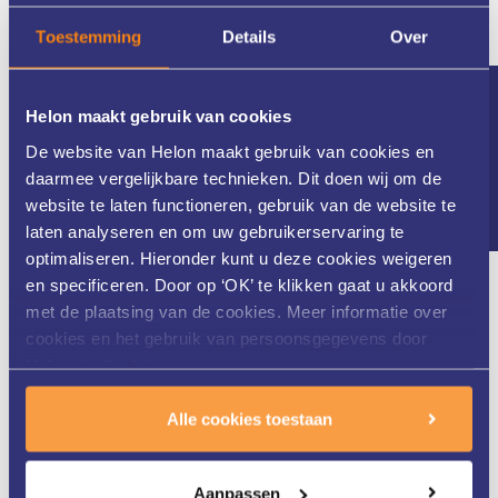
Toestemming
Details
Over
Nieuwsbrief
Helon maakt gebruik van cookies
Meer dan 25 jaar ervaring
De website van Helon maakt gebruik van cookies en
daarmee vergelijkbare technieken. Dit doen wij om de
website te laten functioneren, gebruik van de website te
laten analyseren en om uw gebruikerservaring te
optimaliseren. Hieronder kunt u deze cookies weigeren
Helon Huidkliniek in Twente is al meer dan 25 jaar
en specificeren. Door op ‘OK’ te klikken gaat u akkoord
gespecialiseerd in zowel medische als cosmetische huid- en
met de plaatsing van de cookies. Meer informatie over
laserbehandelingen. Ons gedreven team van huidtherapeuten
cookies en het gebruik van persoonsgegevens door
werkt nauw samen met de dermatologen van ZGT. Dit alles staat
Helon vindt u
hier
.
garant voor een zeer uitgebreide kennis van uw huid en de
optimale behandeling.
Alle cookies toestaan
Aanpassen