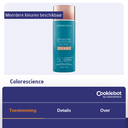
Meerdere kleuren beschikbaar
Colorescience
Sunforgettable Total Protection Face Shield FLEX SPF 50
€
62.95
Toestemming
Details
Over
Meer informatie