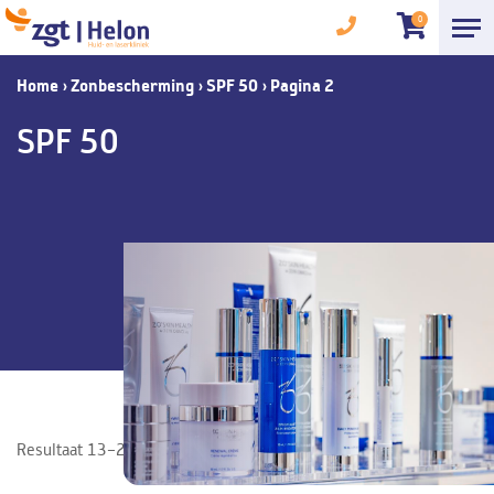
0
Home
›
Zonbescherming
›
SPF 50
›
Pagina 2
SPF 50
Resultaat 13–24 van de 25 resultaten wordt getoond