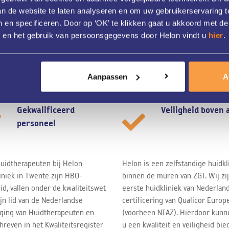
van de website te laten analyseren en om uw gebruikerservaring t
 en specificeren. Door op ‘OK’ te klikken gaat u akkoord met de
s en het gebruik van persoonsgegevens door Helon vindt u
hier
.
Aanpassen
A
Gekwalificeerd
Veiligheid boven 
personeel
uidtherapeuten bij Helon
Helon is een zelfstandige huidkl
iniek in Twente zijn HBO-
binnen de muren van ZGT. Wij zi
id, vallen onder de kwaliteitswet
eerste huidkliniek van Nederlan
ijn lid van de Nederlandse
certificering van Qualicor Europ
ging van Huidtherapeuten en
(voorheen NIAZ). Hierdoor kunn
hreven in het Kwaliteitsregister
u een kwaliteit en veiligheid bie