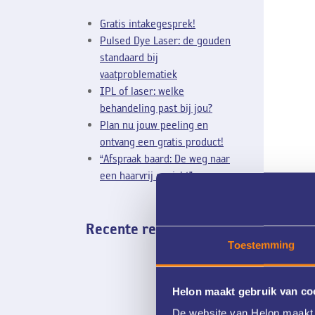
Gratis intakegesprek!
Pulsed Dye Laser: de gouden
standaard bij
vaatproblematiek
IPL of laser: welke
behandeling past bij jou?
Plan nu jouw peeling en
ontvang een gratis product!
“Afspraak baard: De weg naar
een haarvrij gezicht”.
Recente reacties
Toestemming
Helon maakt gebruik van co
De website van Helon maakt 