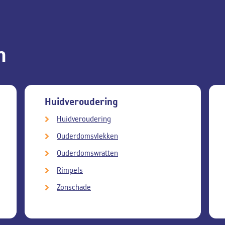
n
Huidveroudering
Huidveroudering
Ouderdomsvlekken
Ouderdomswratten
Rimpels
Zonschade