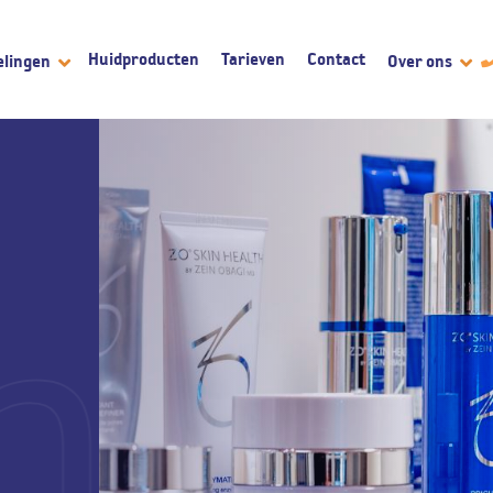
Huidproducten
Tarieven
Contact
elingen
Over ons
chaa