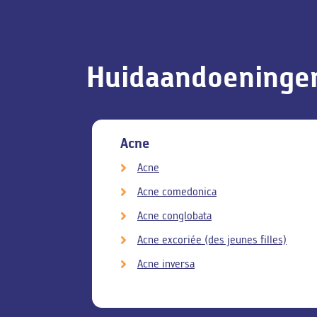
Huidaandoeninge
ngen
Acne
Acne
Acne comedonica
Acne conglobata
Acne excoriée (des jeunes filles)
Acne inversa