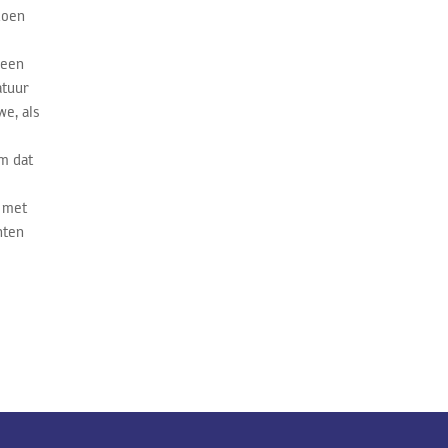
doen
leen
atuur
e, als
m dat
) met
nten