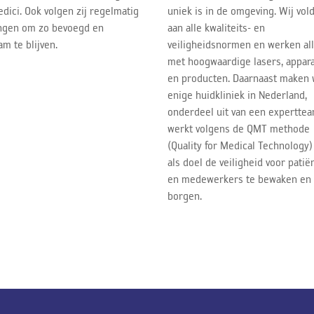
dici. Ook volgen zij regelmatig
uniek is in de omgeving. Wij vol
ngen om zo bevoegd en
aan alle kwaliteits- en
m te blijven.
veiligheidsnormen en werken al
met hoogwaardige lasers, appar
en producten. Daarnaast maken w
enige huidkliniek in Nederland,
onderdeel uit van een experttea
werkt volgens de QMT methode
(Quality for Medical Technology
als doel de veiligheid voor patië
en medewerkers te bewaken en
borgen.