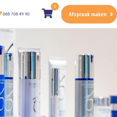
0
Afspraak maken
088 708 49 90
msv