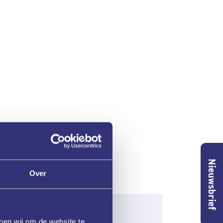
Nieuwsbrief
Over
oen wij om de website te