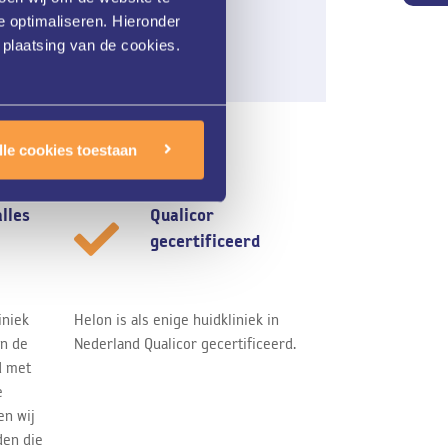
e optimaliseren. Hieronder
 plaatsing van de cookies.
lle cookies toestaan
alles
Qualicor
gecertificeerd
iniek
Helon is als enige huidkliniek in
jn de
Nederland Qualicor gecertificeerd.
d met
e
en wij
den die