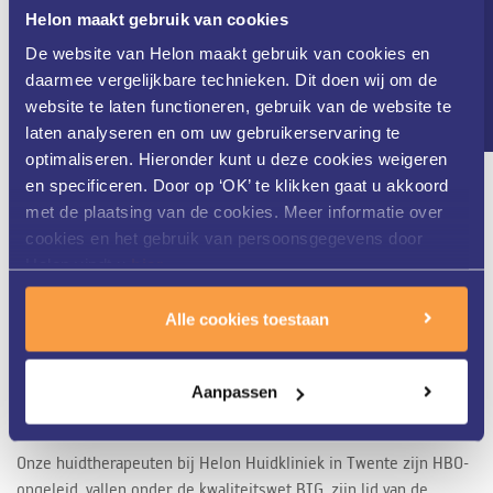
Nieuwsbrief
Helon maakt gebruik van cookies
De website van Helon maakt gebruik van cookies en
daarmee vergelijkbare technieken. Dit doen wij om de
Helon Huidkliniek in Twente is al meer dan 25 jaar
website te laten functioneren, gebruik van de website te
gespecialiseerd in zowel medische als cosmetische huid- en
laten analyseren en om uw gebruikerservaring te
laserbehandelingen. Ons gedreven team van huidtherapeuten
optimaliseren. Hieronder kunt u deze cookies weigeren
werkt nauw samen met de dermatologen van ZGT. Dit alles staat
en specificeren. Door op ‘OK’ te klikken gaat u akkoord
garant voor een zeer uitgebreide kennis van uw huid en de
met de plaatsing van de cookies. Meer informatie over
optimale behandeling.
cookies en het gebruik van persoonsgegevens door
Helon vindt u
hier
.
Alle cookies toestaan
Gekwalificeerd personeel
Aanpassen
Onze huidtherapeuten bij Helon Huidkliniek in Twente zijn HBO-
opgeleid, vallen onder de kwaliteitswet BIG, zijn lid van de