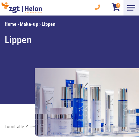
0
Home
›
Make-up
›
Lippen
Lippen
Toont alle 2 resultaten