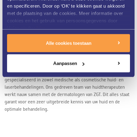
en specificeren. Door op ‘OK’ te klikken gaat u akkoord
met de plaatsing van de cookies. Meer informatie over
cookies en het gebruik van persoonsgegevens door
Helon vindt u
hier
.
Meer dan 25 jaar ervaring
Alle cookies toestaan
Aanpassen
Helon Huidkliniek in Twente is al meer dan 25 jaar
gespecialiseerd in zowel medische als cosmetische huid- en
laserbehandelingen. Ons gedreven team van huidtherapeuten
werkt nauw samen met de dermatologen van ZGT. Dit alles staat
garant voor een zeer uitgebreide kennis van uw huid en de
optimale behandeling.