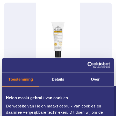
Heliocare 360°
Toestemming
Details
Over
MD AK Fluid SPF 100
€
39.90
Nieuwsbrief
Helon maakt gebruik van cookies
Meer informatie
De website van Helon maakt gebruik van cookies en
daarmee vergelijkbare technieken. Dit doen wij om de