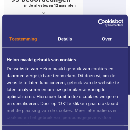
Toestemming
Details
Over
Nieuwsbrief
Helon maakt gebruik van cookies
De website van Helon maakt gebruik van cookies en
daarmee vergelijkbare technieken. Dit doen wij om de
website te laten functioneren, gebruik van de website te
laten analyseren en om uw gebruikerservaring te
optimaliseren. Hieronder kunt u deze cookies weigeren
Meer dan 25 jaar ervaring
en specificeren. Door op ‘OK’ te klikken gaat u akkoord
met de plaatsing van de cookies. Meer informatie over
cookies en het gebruik van persoonsgegevens door
Helon vindt u
hier
.