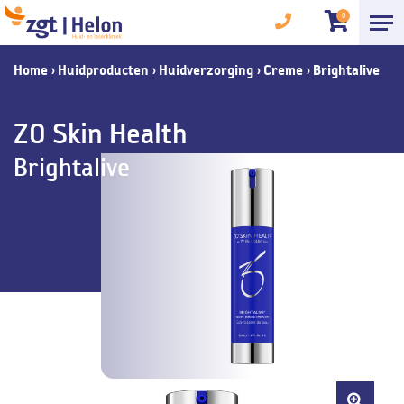
0
Home
›
Huidproducten
›
Huidverzorging
›
Creme
›
Brightalive
ZO Skin Health
Brightalive