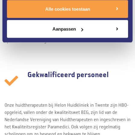
Helon Huidkliniek in Twente is al meer dan 25 jaar
Alle cookies toestaan
gespecialiseerd in zowel medische als cosmetische huid- en
laserbehandelingen. Ons gedreven team van huidtherapeuten
werkt nauw samen met de dermatologen van ZGT. Dit alles staat
Aanpassen
garant voor een zeer uitgebreide kennis van uw huid en de
optimale behandeling.
Gekwalificeerd personeel
Onze huidtherapeuten bij Helon Huidkliniek in Twente zijn HBO-
opgeleid, vallen onder de kwaliteitswet BIG, zijn lid van de
Nederlandse Vereniging van Huidtherapeuten en ingeschreven in
het Kwaliteitsregister Paramedici. Ook volgen zij regelmatig
scholingen om zo bevoegd en bekwaam te blijven.