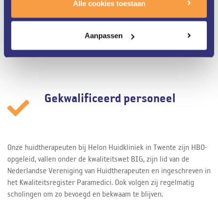
Alle cookies toestaan
laserbehandelingen. Ons gedreven team van huidtherapeuten
werkt nauw samen met de dermatologen van ZGT. Dit alles staat
garant voor een zeer uitgebreide kennis van uw huid en de
Aanpassen
optimale behandeling.
Gekwalificeerd personeel
Onze huidtherapeuten bij Helon Huidkliniek in Twente zijn HBO-
opgeleid, vallen onder de kwaliteitswet BIG, zijn lid van de
Nederlandse Vereniging van Huidtherapeuten en ingeschreven in
het Kwaliteitsregister Paramedici. Ook volgen zij regelmatig
scholingen om zo bevoegd en bekwaam te blijven.