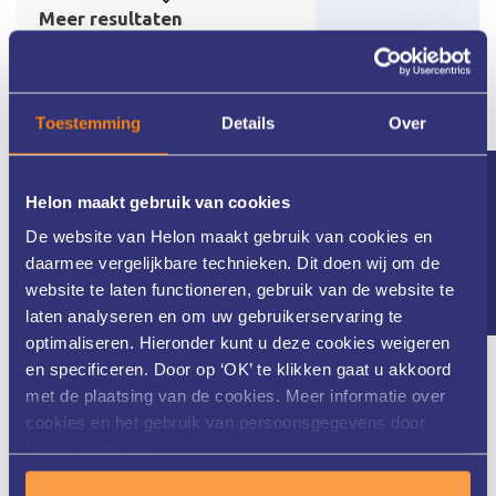
Toestemming
Details
Over
Nieuwsbrief
Helon maakt gebruik van cookies
De website van Helon maakt gebruik van cookies en
daarmee vergelijkbare technieken. Dit doen wij om de
website te laten functioneren, gebruik van de website te
laten analyseren en om uw gebruikerservaring te
optimaliseren. Hieronder kunt u deze cookies weigeren
Meer dan 25 jaar ervaring
en specificeren. Door op ‘OK’ te klikken gaat u akkoord
met de plaatsing van de cookies. Meer informatie over
cookies en het gebruik van persoonsgegevens door
Helon vindt u
hier
.
Helon Huidkliniek in Twente is al meer dan 25 jaar
gespecialiseerd in zowel medische als cosmetische huid- en