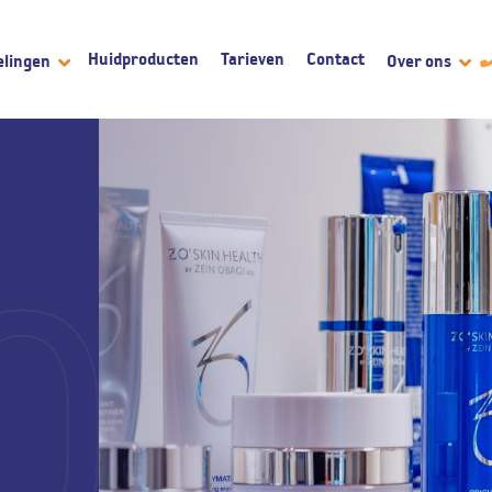
Huidproducten
Tarieven
Contact
elingen
Over ons
0 m