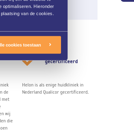
e optimaliseren. Hieronder
 plaatsing van de cookies.
lle cookies toestaan
alles
Qualicor
gecertificeerd
iniek
Helon is als enige huidkliniek in
jn de
Nederland Qualicor gecertificeerd.
d met
e
en wij
den die
doen