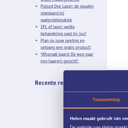
Pulsed Dye Laser: de gouden
standaard bij
vaatproblematiek
IPL of laser: welke
behandeling past bij jou?
Plan nu jouw peeling en
ontvang een gratis product!
“Afspraak baard: De weg naar
een haarvrij gezicht”.
Recente reacties
Toestemming
Helon maakt gebruik van co
De website van Helon maakt 