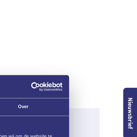
Nieuwsbrief
Over
oen wij om de website te