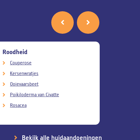
Roodheid
Pigment
Couperose
Café au
Kersenwratjes
Melasm
Ooievaarsbeet
Poikilo
Poikiloderma van Civatte
Post-in
Rosacea
Sproet
Bekijk alle huidaandoeningen