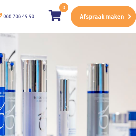
0
Afspraak maken
088 708 49 90
l