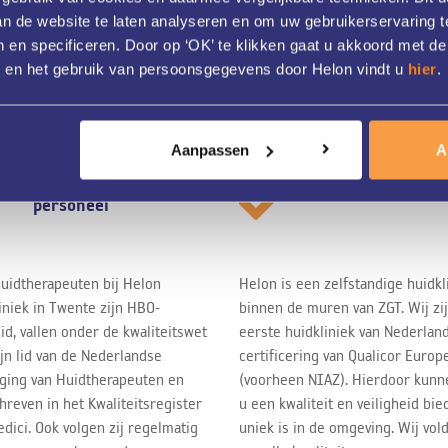
van de website te laten analyseren en om uw gebruikerservaring t
 en specificeren. Door op ‘OK’ te klikken gaat u akkoord met de
s en het gebruik van persoonsgegevens door Helon vindt u
hier
.
Aanpassen
A
Gekwalificeerd
Veiligheid boven 
personeel
uidtherapeuten bij Helon
Helon is een zelfstandige huidkl
iniek in Twente zijn HBO-
binnen de muren van ZGT. Wij zi
id, vallen onder de kwaliteitswet
eerste huidkliniek van Nederlan
ijn lid van de Nederlandse
certificering van Qualicor Europ
ging van Huidtherapeuten en
(voorheen NIAZ). Hierdoor kunn
hreven in het Kwaliteitsregister
u een kwaliteit en veiligheid bie
dici. Ook volgen zij regelmatig
uniek is in de omgeving. Wij vol