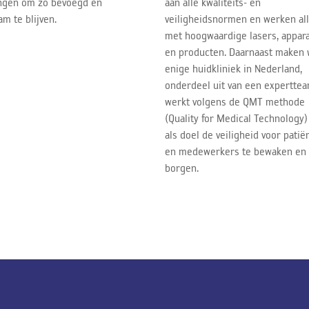
ngen om zo bevoegd en
aan alle kwaliteits- en
m te blijven.
veiligheidsnormen en werken al
met hoogwaardige lasers, appar
en producten. Daarnaast maken w
enige huidkliniek in Nederland,
onderdeel uit van een experttea
werkt volgens de QMT methode
(Quality for Medical Technology
als doel de veiligheid voor patië
en medewerkers te bewaken en
borgen.