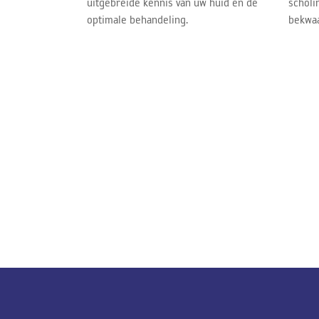
uitgebreide kennis van uw huid en de
scholi
optimale behandeling.
bekwaa