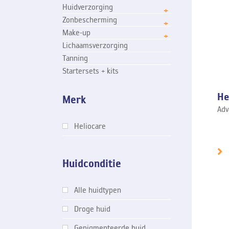
Huidverzorging
Zonbescherming
Make-up
Lichaamsverzorging
Tanning
Startersets + kits
He
Merk
Adv
Heliocare
Huidconditie
Alle huidtypen
Droge huid
Gepigmenteerde huid