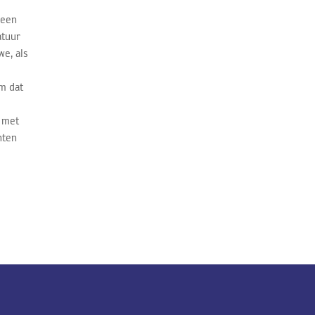
leen
atuur
e, als
m dat
) met
nten