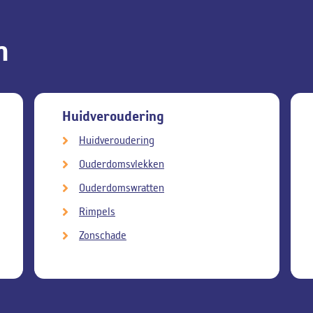
n
Huidveroudering
Huidveroudering
Ouderdomsvlekken
Ouderdomswratten
Rimpels
Zonschade