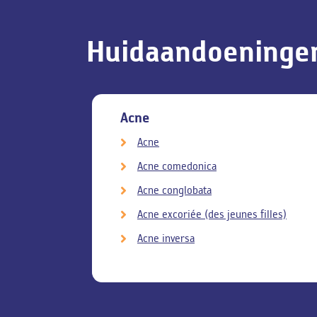
Huidaandoeninge
ngen
Acne
Acne
Acne comedonica
Acne conglobata
Acne excoriée (des jeunes filles)
Acne inversa