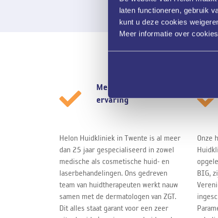
laten functioneren, gebruik 
kunt u deze cookies weigeren
Meer informatie over cookie
Meer dan 25 jaar
ervaring
Helon Huidkliniek in Twente is al meer
Onze h
dan 25 jaar gespecialiseerd in zowel
Huidkl
medische als cosmetische huid- en
opgele
laserbehandelingen. Ons gedreven
BIG, z
team van huidtherapeuten werkt nauw
Vereni
samen met de dermatologen van ZGT.
ingesc
Dit alles staat garant voor een zeer
Parame