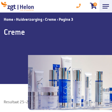
0
Home
›
Huidverzorging
›
Creme
›
Pagina 3
Creme
Resultaat 25–26 van de 26 resultaten wordt getoond