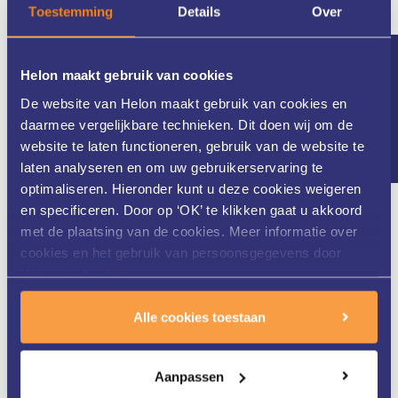
Toestemming
Details
Over
kwaliteit en veiligheid bieden die uniek is in de omgeving. Wij
voldoen aan alle kwaliteits- en veiligheidsnormen en werken
alleen met hoogwaardige lasers, apparatuur en producten.
Nieuwsbrief
Helon maakt gebruik van cookies
Daarnaast maken we, als enige huidkliniek in Nederland,
onderdeel uit van een expertteam dat werkt volgens de QMT
De website van Helon maakt gebruik van cookies en
methode (Quality for Medical Technology) met als doel de
daarmee vergelijkbare technieken. Dit doen wij om de
veiligheid voor patiënten en medewerkers te bewaken en
website te laten functioneren, gebruik van de website te
borgen.
laten analyseren en om uw gebruikerservaring te
optimaliseren. Hieronder kunt u deze cookies weigeren
en specificeren. Door op ‘OK’ te klikken gaat u akkoord
met de plaatsing van de cookies. Meer informatie over
Qualicor gecertificeerd
cookies en het gebruik van persoonsgegevens door
Helon vindt u
hier
.
Alle cookies toestaan
Helon is als enige huidkliniek in Nederland Qualicor
gecertificeerd.
Aanpassen