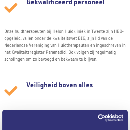
Gekwalificeerd personeel
Onze huidtherapeuten bij Helon Huidkliniek in Twente zijn HBO-
opgeleid, vallen onder de kwaliteitswet BIG, zijn lid van de
Nederlandse Vereniging van Huidtherapeuten en ingeschreven in
het Kwaliteitsregister Paramedici. Ook volgen zij regelmatig
scholingen om zo bevoegd en bekwaam te blijven.
Veiligheid boven alles
Helon is een zelfstandige huidkliniek binnen de muren van ZGT.
Wij zijn de eerste huidkliniek van Nederland met certificering
van Qualicor Europe (voorheen NIAZ). Hierdoor kunnen wij u een