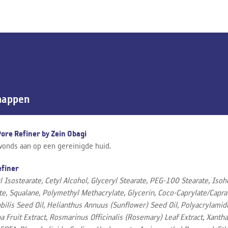
happen
ore Refiner by Zein Obagi
avonds aan op een gereinigde huid.
efiner
 Isostearate, Cetyl Alcohol, Glyceryl Stearate, PEG-100 Stearate, Iso
rate, Squalane, Polymethyl Methacrylate, Glycerin, Coco-Caprylate/Capr
bilis Seed Oil, Helianthus Annuus (Sunflower) Seed Oil, Polyacrylamide
na Fruit Extract, Rosmarinus Officinalis (Rosemary) Leaf Extract, Xant