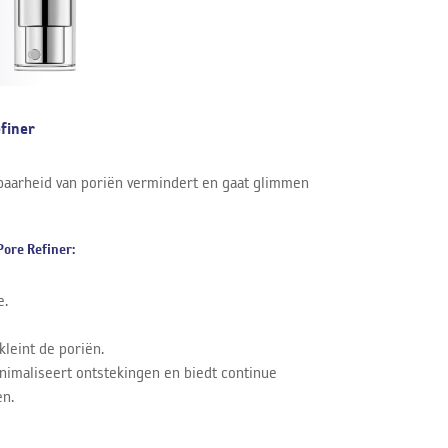
efiner
baarheid van poriën vermindert en gaat glimmen
Pore Refiner:
e.
kleint de poriën.
inimaliseert ontstekingen en biedt continue
en.