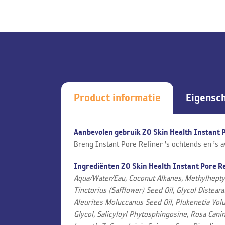
Product informatie
Eigensc
Aanbevolen gebruik ZO Skin Health Instant P
Breng Instant Pore Refiner ’s ochtends en ’s 
Ingrediënten ZO Skin Health Instant Pore R
Aqua/Water/Eau, Coconut Alkanes, Methylheptyl
Tinctorius (Safflower) Seed Oil, Glycol Distea
Aleurites Moluccanus Seed Oil, Plukenetia Volu
Glycol, Salicyloyl Phytosphingosine, Rosa Cani