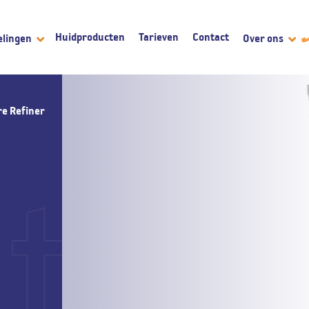
Huidproducten
Tarieven
Contact
elingen
Over ons
re Refiner
tan