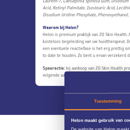
Laureth-7, Caesalpinia Spinosa Gum, Disodium 
Acid, Retinyl Palmitate, Isostearic Acid, Leci
Disodium Uridine Phosphate, Phenoxyethanol, 
Waarom bij Helon?
Helon is premium praktijk van ZO Skin Health. 
kosteloos begeleiding van uw huidtherapeut. D
een eventuele reactiefase is het erg prettig 
to date te houden. Zo bent u ervan verzekerd da
Spaaractie
: bij aankoop van ZO Skin Health pr
volgende aankoop. Niet geldig in combinatie m
Toestemming
Helon maakt gebruik van co
De website van Helon maakt 