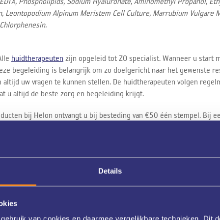
EDTA, Phospholipids, Sodium Hyaluronate, Aminomethyl Propanol, Ethyl 
thin, Leontopodium Alpinum Meristem Cell Culture, Marrubium Vulgare M
Chlorphenesin.
Alle
huidtherapeuten
zijn opgeleid tot ZO specialist. Wanneer u start
eze begeleiding is belangrijk om zo doelgericht naar het gewenste r
om altijd uw vragen te kunnen stellen. De huidtherapeuten volgen rege
t u altijd de beste zorg en begeleiding krijgt.
oducten bij Helon ontvangt u bij besteding van €50 één stempel. Bij ee
et andere acties.
Details
okies
gebruik van cookies en daarmee vergelijkbare technieken. Dit d