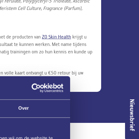
Ferulate, Polyglyceryl-5 Trioleate, Ascorbic
eristem Cell Culture, Fragrance (Parfum),
 met de producten van
ZO Skin Health
krijgt u
esultaat te kunnen werken. Met name tijdens
lmatig trainingen om zo hun kennis en kunde up
n volle kaart ontvangt u €50 retour bij uw
Nieuwsbrief
Over
oen wij om de website te