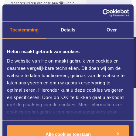
Toestemming
Details
Over
Nieuwsbrief
Helon maakt gebruik van cookies
De website van Helon maakt gebruik van cookies en
daarmee vergelijkbare technieken. Dit doen wij om de
website te laten functioneren, gebruik van de website te
laten analyseren en om uw gebruikerservaring te
Meer dan 25 jaar ervaring
optimaliseren. Hieronder kunt u deze cookies weigeren
en specificeren. Door op ‘OK’ te klikken gaat u akkoord
met de plaatsing van de cookies. Meer informatie over
cookies en het gebruik van persoonsgegevens door
Helon Huidkliniek in Twente is al meer dan 25 jaar
Helon vindt u
hier
.
gespecialiseerd in zowel medische als cosmetische huid- en
laserbehandelingen. Ons gedreven team van huidtherapeuten
Alle cookies toestaan