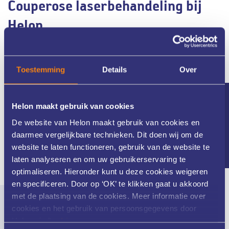
Couperose laserbehandeling bij
Helon
Wilt u couperose laten behandelen met een gerichte en veilige
laserbehandeling? Bij Helon bent u in deskundige handen. Wij
maken gebruik van geavanceerde lasertechnologie en werken
Toestemming
Details
Over
met huidtherapeuten die ervaring hebben met het behandelen
van zichtbare roodheid. Neem gerust
contact
met ons op voor
een intakegesprek. Samen bekijken we wat uw huid nodig heeft.
Nieuwsbrief
Helon maakt gebruik van cookies
De website van Helon maakt gebruik van cookies en
daarmee vergelijkbare technieken. Dit doen wij om de
website te laten functioneren, gebruik van de website te
laten analyseren en om uw gebruikerservaring te
optimaliseren. Hieronder kunt u deze cookies weigeren
en specificeren. Door op ‘OK’ te klikken gaat u akkoord
met de plaatsing van de cookies. Meer informatie over
cookies en het gebruik van persoonsgegevens door
Helon vindt u
hier
.