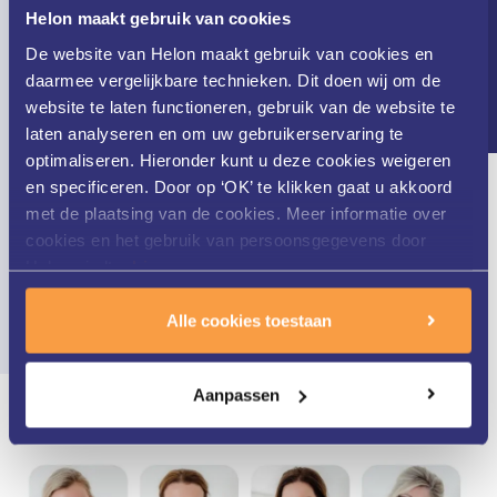
Nieuwsbrief
Helon maakt gebruik van cookies
De website van Helon maakt gebruik van cookies en
Persoonlijke aandacht
daarmee vergelijkbare technieken. Dit doen wij om de
website te laten functioneren, gebruik van de website te
laten analyseren en om uw gebruikerservaring te
Wij nemen de tijd voor u en uw huid.
optimaliseren. Hieronder kunt u deze cookies weigeren
en specificeren. Door op ‘OK’ te klikken gaat u akkoord
met de plaatsing van de cookies. Meer informatie over
cookies en het gebruik van persoonsgegevens door
Helon vindt u
hier
.
Alle cookies toestaan
Aanpassen