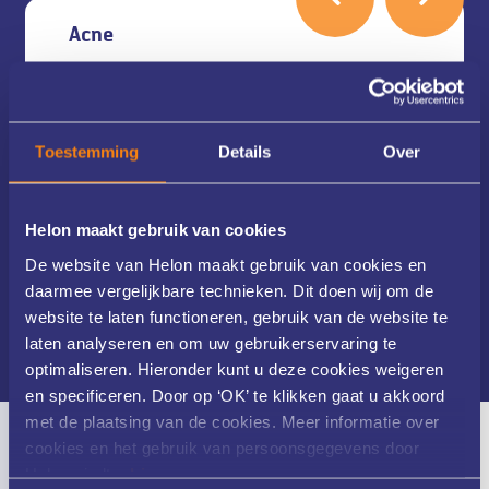
Acne
Acne
Acne comedonica
Acne conglobata
Toestemming
Details
Over
Acne excoriée (des jeunes filles)
Acne inversa
Nieuwsbrief
Helon maakt gebruik van cookies
De website van Helon maakt gebruik van cookies en
daarmee vergelijkbare technieken. Dit doen wij om de
website te laten functioneren, gebruik van de website te
Bekijk alle huidaandoeningen
laten analyseren en om uw gebruikerservaring te
optimaliseren. Hieronder kunt u deze cookies weigeren
en specificeren. Door op ‘OK’ te klikken gaat u akkoord
met de plaatsing van de cookies. Meer informatie over
cookies en het gebruik van persoonsgegevens door
Helon vindt u
hier
.