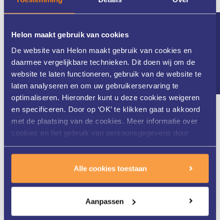
Nieuwsbrief
Helon maakt gebruik van cookies
De website van Helon maakt gebruik van cookies en
daarmee vergelijkbare technieken. Dit doen wij om de
website te laten functioneren, gebruik van de website te
laten analyseren en om uw gebruikerservaring te
optimaliseren. Hieronder kunt u deze cookies weigeren
en specificeren. Door op ‘OK’ te klikken gaat u akkoord
Qualicor gecertificeerd.
met de plaatsing van de cookies. Meer informatie over
25 jaar ervaring
cookies en het gebruik van persoonsgegevens door
Gekwalificeerd personeel
Helon vindt u
hier
.
Professionele apparatuur
Voldoet aan alle laserveiligheidseisen
Alle cookies toestaan
Onafhankelijke kwaliteitsinspectie
Aanpassen
Over ons