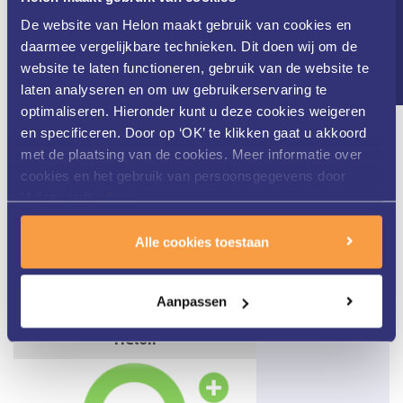
Erg vriendelijke
Nieuwsbrief
De website van Helon maakt gebruik van cookies en
huidtherapeuten die goed
daarmee vergelijkbare technieken. Dit doen wij om de
website te laten functioneren, gebruik van de website te
uitleg geven. Ik voel me
laten analyseren en om uw gebruikerservaring te
optimaliseren. Hieronder kunt u deze cookies weigeren
serieus genomen, ook door
en specificeren. Door op ‘OK’ te klikken gaat u akkoord
met de plaatsing van de cookies. Meer informatie over
de tijd die ervoor genomen
cookies en het gebruik van persoonsgegevens door
Helon vindt u
hier
.
wordt.
Alle cookies toestaan
Aanpassen