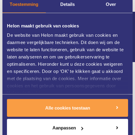
Toestemming
Details
Over
Nieuwsbrief
Helon maakt gebruik van cookies
De website van Helon maakt gebruik van cookies en
daarmee vergelijkbare technieken. Dit doen wij om de
website te laten functioneren, gebruik van de website te
Erg vriendelijke
laten analyseren en om uw gebruikerservaring te
optimaliseren. Hieronder kunt u deze cookies weigeren
huidtherapeuten die goed
en specificeren. Door op ‘OK’ te klikken gaat u akkoord
met de plaatsing van de cookies. Meer informatie over
uitleg geven. Ik voel me
cookies en het gebruik van persoonsgegevens door
Helon vindt u
hier
.
serieus genomen, ook door
Alle cookies toestaan
de tijd die ervoor genomen
wordt.
Aanpassen