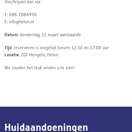
Inschrijven kan via
:
T: 088-7084990
E: info@helon.nl
Datum
: donderdag 31 maart aanstaande
Tijd
: reserveren is mogelijk tussen 12:30 en 17:00 uur
Locatie
: ZGT Hengelo, Helon
We zouden het leuk vinden u te zien!
Huidaandoeningen