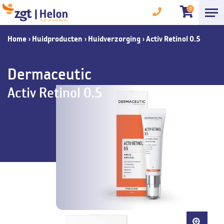
0
Home
›
Huidproducten
›
Huidverzorging
›
Activ Retinol 0.5
Dermaceutic
Activ Retinol 0.5