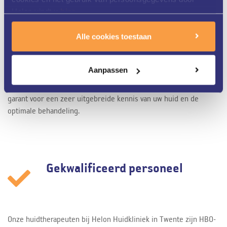
Helon vindt u
hier
.
Alle cookies toestaan
Helon Huidkliniek in Twente is al meer dan 25 jaar
gespecialiseerd in zowel medische als cosmetische huid- en
Aanpassen
laserbehandelingen. Ons gedreven team van huidtherapeuten
werkt nauw samen met de dermatologen van ZGT. Dit alles staat
garant voor een zeer uitgebreide kennis van uw huid en de
optimale behandeling.
Gekwalificeerd personeel
Onze huidtherapeuten bij Helon Huidkliniek in Twente zijn HBO-