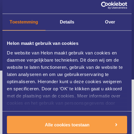
Acne conglobata
Acne excoriée (des jeunes filles)
Acne inversa
Toestemming
Details
Over
Nieuwsbrief
Helon maakt gebruik van cookies
Bekijk alle huidaandoeningen
De website van Helon maakt gebruik van cookies en
daarmee vergelijkbare technieken. Dit doen wij om de
website te laten functioneren, gebruik van de website te
laten analyseren en om uw gebruikerservaring te
optimaliseren. Hieronder kunt u deze cookies weigeren
en specificeren. Door op ‘OK’ te klikken gaat u akkoord
Persoonlijke aandacht
met de plaatsing van de cookies. Meer informatie over
cookies en het gebruik van persoonsgegevens door
Helon vindt u
hier
.
Wij nemen de tijd voor u en uw huid.
Alle cookies toestaan