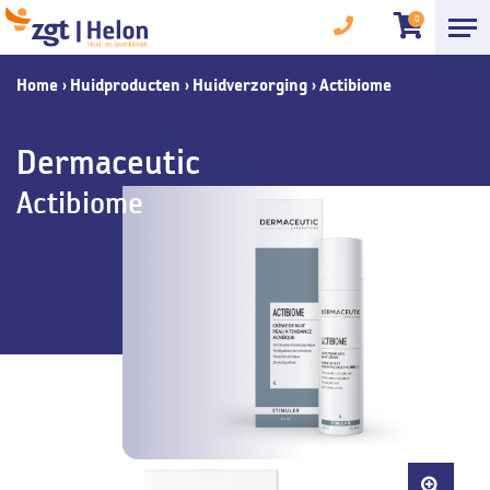
0
Home
›
Huidproducten
›
Huidverzorging
›
Actibiome
Dermaceutic
Actibiome