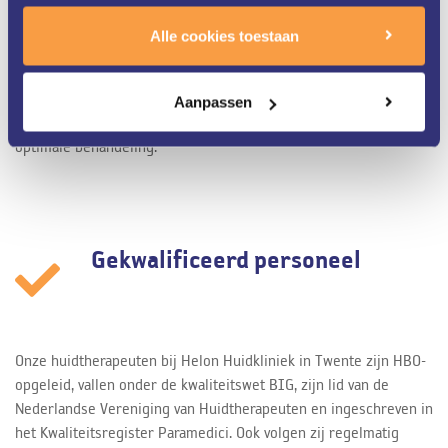
Helon Huidkliniek in Twente is al meer dan 25 jaar
Alle cookies toestaan
gespecialiseerd in zowel medische als cosmetische huid- en
laserbehandelingen. Ons gedreven team van huidtherapeuten
werkt nauw samen met de dermatologen van ZGT. Dit alles staat
Aanpassen
garant voor een zeer uitgebreide kennis van uw huid en de
optimale behandeling.
Gekwalificeerd personeel
Onze huidtherapeuten bij Helon Huidkliniek in Twente zijn HBO-
opgeleid, vallen onder de kwaliteitswet BIG, zijn lid van de
Nederlandse Vereniging van Huidtherapeuten en ingeschreven in
het Kwaliteitsregister Paramedici. Ook volgen zij regelmatig