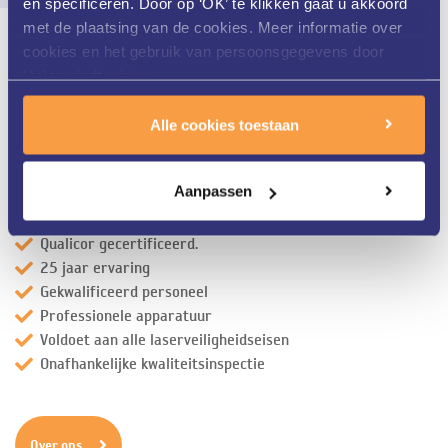
en specificeren. Door op ‘OK’ te klikken gaat u akkoord
met de plaatsing van de cookies. Meer informatie over
cookies en het gebruik van persoonsgegevens door
Helon vindt u
hier
.
Alle cookies toestaan
Aanpassen
Qualicor gecertificeerd.
25 jaar ervaring
Gekwalificeerd personeel
Professionele apparatuur
Voldoet aan alle laserveiligheidseisen
Onafhankelijke kwaliteitsinspectie
Over ons